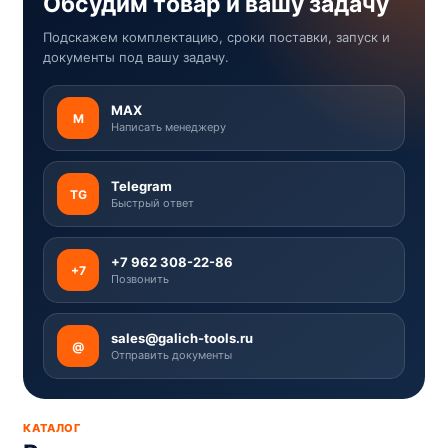
Обсудим товар и вашу задачу
Подскажем комплектацию, сроки поставки, запуск и
документы под вашу задачу.
MAX
M
Написать менеджеру
Telegram
TG
Быстрый ответ
+7 962 308-22-86
+7
Позвонить
sales@galich-tools.ru
@
Отправить документы
КАТАЛОГ