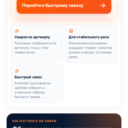
Перейти к быстрому заказу
Сверка по артикулу
Для стабильного реза
Расходник подбирается по
Изношенные расходники
артикулу, току и типу
ухудшают поджиг, качество
плазмотрона.
кромки и ресурс остальных
узлов.
Быстрый заказ
Комплект расходников
удобнее собирать в
отдельной таблице
быстрого заказа.
GALICH TOOLS НА СВЯЗИ