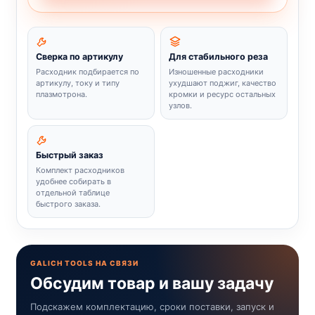
Сверка по артикулу
Для стабильного реза
Расходник подбирается по
Изношенные расходники
артикулу, току и типу
ухудшают поджиг, качество
плазмотрона.
кромки и ресурс остальных
узлов.
Быстрый заказ
Комплект расходников
удобнее собирать в
отдельной таблице
быстрого заказа.
GALICH TOOLS НА СВЯЗИ
Обсудим товар и вашу задачу
Подскажем комплектацию, сроки поставки, запуск и