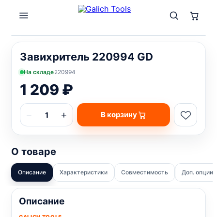
Завихритель 220994 GD
На складе
220994
1 209 ₽
−
+
В корзину
О товаре
Описание
Характеристики
Совместимость
Доп. опции
Описание