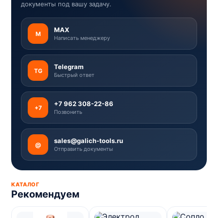
документы под вашу задачу.
MAX
M
Написать менеджеру
Telegram
TG
Быстрый ответ
+7 962 308-22-86
+7
Позвонить
sales@galich-tools.ru
@
Отправить документы
КАТАЛОГ
Рекомендуем