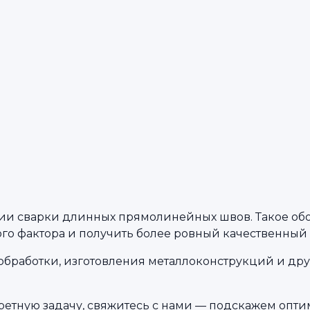
ии сварки длинных прямолинейных швов. Такое обо
ого фактора и получить более ровный качественный
обработки, изготовления металлоконструкций и друг
кретную задачу, свяжитесь с нами — подскажем оп