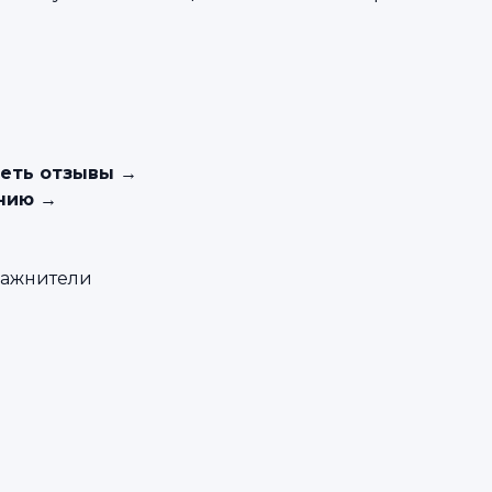
еть отзывы
→
ению
→
лажнители