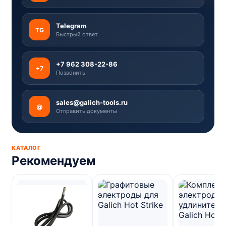
Telegram
TG
Быстрый ответ
+7 962 308-22-86
+7
Позвонить
sales@galich-tools.ru
@
Отправить документы
КАТАЛОГ
Рекомендуем