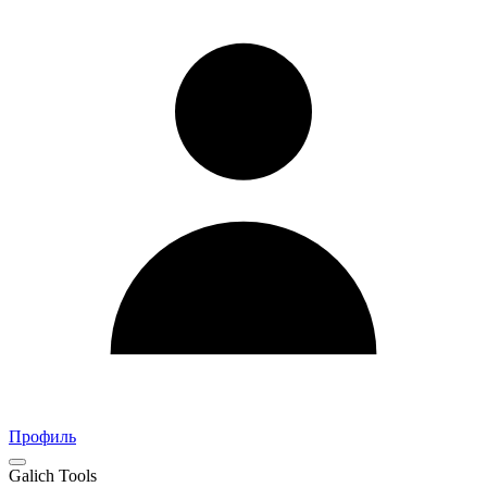
Связаться с нами
Поможем с подбором и заказом
Написать в Telegram
Быстрый ответ
Профиль
Galich Tools
Написать в Max
M