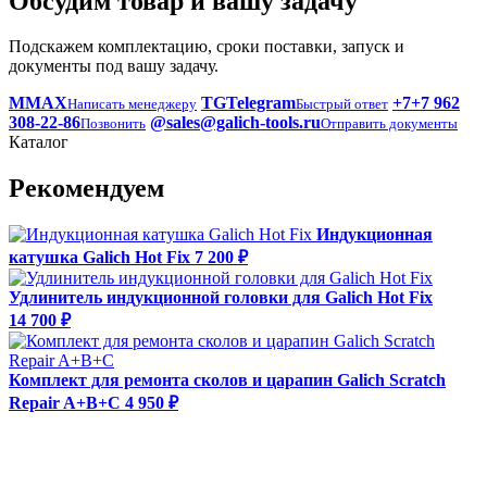
Обсудим товар и вашу задачу
Подскажем комплектацию, сроки поставки, запуск и
документы под вашу задачу.
M
MAX
TG
Telegram
+7
+7 962
Написать менеджеру
Быстрый ответ
308-22-86
@
sales@galich-tools.ru
Позвонить
Отправить документы
Каталог
Рекомендуем
Индукционная
катушка Galich Hot Fix
7 200 ₽
Удлинитель индукционной головки для Galich Hot Fix
14 700 ₽
Комплект для ремонта сколов и царапин Galich Scratch
Repair A+B+C
4 950 ₽