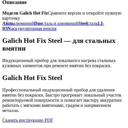
Описание
Модели Galich Hot Fix
Сравните версии и откройте нужную
карточку
Alum
алюминий
Duo
сталь и алюминий
Steel
сталь
LI-
ION
аккумуляторная версия
Galich Hot Fix Steel — для стальных
вмятин
Индукционный прибор для локального нагрева стальных
кузовных элементов при ремонте вмятин без покраски.
Galich Hot Fix Steel
Профессиональный индукционный прибор для удаления
вмятин без покраски. Быстро прогревает локальный участок
ремонтируемой поверхности и помогает мастеру аккуратнее
работать с мягкими вмятинами, градом и напряжением
металла.
Скачать инструкцию PDF