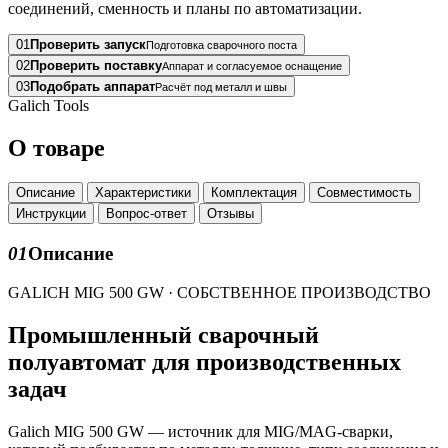
соединений, сменность и планы по автоматизации.
01
Проверить запуск
Подготовка сварочного поста
02
Проверить поставку
Аппарат и согласуемое оснащение
03
Подобрать аппарат
Расчёт под металл и швы
Galich Tools
О товаре
Описание
Характеристики
Комплектация
Совместимость
Инструкции
Вопрос-ответ
Отзывы
01
Описание
GALICH MIG 500 GW · СОБСТВЕННОЕ ПРОИЗВОДСТВО
Промышленный сварочный
полуавтомат для производственных
задач
Galich MIG 500 GW — источник для MIG/MAG-сварки,