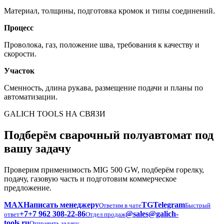
Материал, толщины, подготовка кромок и типы соединений.
Процесс
Проволока, газ, положение шва, требования к качеству и
скорости.
Участок
Сменность, длина рукава, размещение подачи и планы по
автоматизации.
GALICH TOOLS НА СВЯЗИ
Подберём сварочный полуавтомат под
вашу задачу
Проверим применимость MIG 500 GW, подберём горелку,
подачу, газовую часть и подготовим коммерческое
предложение.
MAX
Написать менеджеру
TG
Telegram
Ответим в чате
Быстрый
+7
+7 962 308-22-86
@
sales@galich-
ответ
Отдел продаж
tools.ru
Отправить задачу