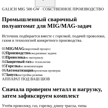
GALICH MIG 500 GW · СОБСТВЕННОЕ ПРОИЗВОДСТВО
Промышленный сварочный
полуавтомат для MIG/MAG-задач
Источник подбирается вместе с горелкой, подачей проволоки,
газом и технологией конкретного производства.
01
MIG/MAG
сварочный процесс
02
Производство
ежедневные задачи
03
Проволока
по материалу
04
Защитный газ
по технологии
05
Горелка
по комплектации
06
Автоматизация
проектная проверка
07
Запуск
настройка режима
АППАРАТ ПОД ВАШ ШОВ
Сначала проверим металл и нагрузку,
затем зафиксируем комплект
Учтём проволоку, газ, горелку, длину трассы, типы