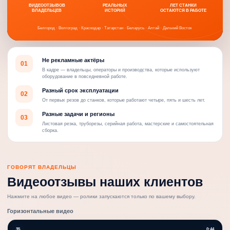
ВИДЕООТЗЫВОВ
РЕАЛЬНЫХ
ЛЕТ СТАНКИ
ВЛАДЕЛЬЦЕВ
ИСТОРИЙ
ОСТАЮТСЯ В РАБОТЕ
Белгород · Волгоград · Краснодар · Татарстан · Беларусь · Алтай · Дальний Восток
Не рекламные актёры
01
В кадре — владельцы, операторы и производства, которые используют
оборудование в повседневной работе.
Разный срок эксплуатации
02
От первых резов до станков, которые работают четыре, пять и шесть лет.
Разные задачи и регионы
03
Листовая резка, труборезы, серийная работа, мастерские и самостоятельная
сборка.
ГОВОРЯТ ВЛАДЕЛЬЦЫ
Видеоотзывы наших клиентов
Нажмите на любое видео — ролики запускаются только по вашему выбору.
Горизонтальные видео
35
0:44