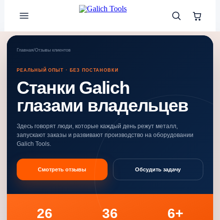
Главная
/
Отзывы клиентов
РЕАЛЬНЫЙ ОПЫТ · БЕЗ ПОСТАНОВКИ
Станки Galich
глазами владельцев
Здесь говорят люди, которые каждый день режут металл,
запускают заказы и развивают производство на оборудовании
Galich Tools.
Смотреть отзывы
Обсудить задачу
26
36
6+