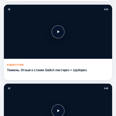
20
6:03
ВИДЕООТЗЫВ
Тюмень. Отзыв о станке Galich листорез + труборез
22
0:48