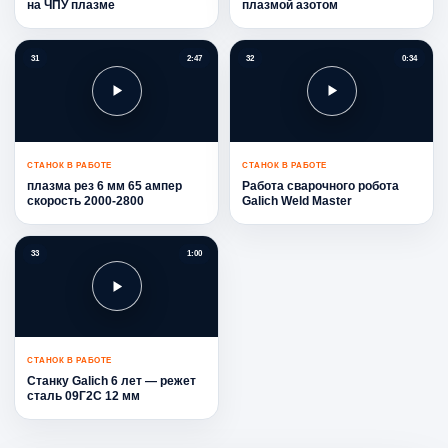
на ЧПУ плазме
плазмой азотом
31
2:47
32
0:34
СТАНОК В РАБОТЕ
СТАНОК В РАБОТЕ
плазма рез 6 мм 65 ампер
Работа сварочного робота
скорость 2000-2800
Galich Weld Master
33
1:00
СТАНОК В РАБОТЕ
Станку Galich 6 лет — режет
сталь 09Г2С 12 мм