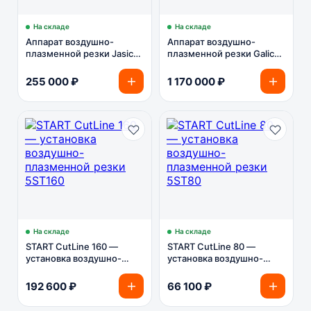
На складе
На складе
Аппарат воздушно-
Аппарат воздушно-
плазменной резки Jasic
плазменной резки Galich
CUT 160 LGK-160 (L307)
CUT 400A
NHF — спецверсия Galich
255 000 ₽
1 170 000 ₽
На складе
На складе
START CutLine 160 —
START CutLine 80 —
установка воздушно-
установка воздушно-
плазменной резки 5ST160
плазменной резки 5ST80
192 600 ₽
66 100 ₽