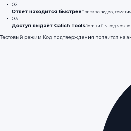
02
Ответ находится быстрее
Поиск по видео, темати
03
Доступ выдаёт Galich Tools
Логин и PIN-код можно
Тестовый режим
Код подтверждения появится на э