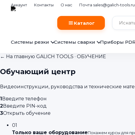
Аккаунт
Контакты
О нас
Почта sales@galich-tools.ru
Каталог
Системы резки
Системы сварки
Приборы PD
← На главную
GALICH TOOLS · ОБУЧЕНИЕ
Обучающий центр
Видеоинструкции, руководства и технические матер
1
Введите телефон
2
Введите PIN-код
3
Открыть обучение
01
Только ваше оборудование
Покажем курсы для пр