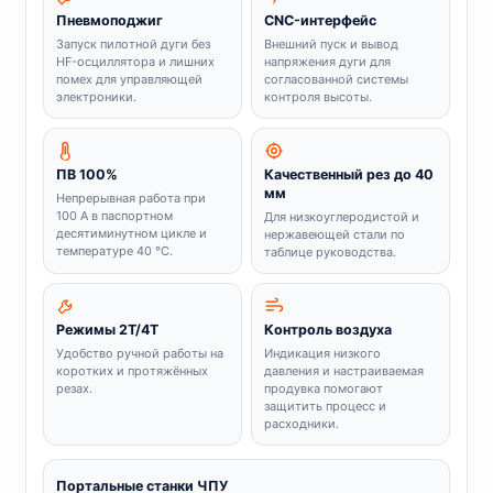
Пневмоподжиг
CNC-интерфейс
Запуск пилотной дуги без
Внешний пуск и вывод
HF-осциллятора и лишних
напряжения дуги для
помех для управляющей
согласованной системы
электроники.
контроля высоты.
ПВ 100%
Качественный рез до 40
мм
Непрерывная работа при
100 А в паспортном
Для низкоуглеродистой и
десятиминутном цикле и
нержавеющей стали по
температуре 40 °C.
таблице руководства.
Режимы 2T/4T
Контроль воздуха
Удобство ручной работы на
Индикация низкого
коротких и протяжённых
давления и настраиваемая
резах.
продувка помогают
защитить процесс и
расходники.
Портальные станки ЧПУ