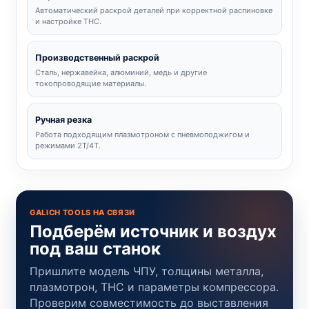
Автоматический раскрой деталей при корректной распиновке
и настройке THC.
Производственный раскрой
Сталь, нержавейка, алюминий, медь и другие
токопроводящие материалы.
Ручная резка
Работа подходящим плазмотроном с пневмоподжигом и
режимами 2T/4T.
GALICH TOOLS НА СВЯЗИ
Подберём источник и воздух
под ваш станок
Пришлите модель ЧПУ, толщины металла,
плазмотрон, THC и параметры компрессора.
Проверим совместимость до выставления