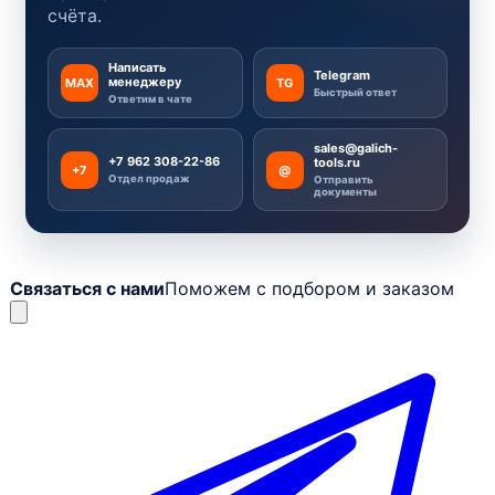
счёта.
Написать
Telegram
менеджеру
MAX
TG
Быстрый ответ
Ответим в чате
sales@galich-
+7 962 308-22-86
tools.ru
+7
@
Отдел продаж
Отправить
документы
Связаться с нами
Поможем с подбором и заказом